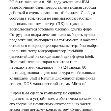
PC была закончена в 1981 году компанией IBM.
Разработчикам была предоставлена полная свобода
действий и очень ограниченный бюджет. Свобода
состояла в том, чтобы не заниматься разработкой
персонального компьютера (ПК) «с нуля», а
воспользоваться готовыми блоками других фирм.
Сотрудники подразделения стали выбирать лучшие
предложения, имеющиеся на тот момент. В качестве
основного микропроцессора компьютера был выбран
новенький тогда микропроцессор Intel-8088
(известнейшей на сегодняшний день фирмы Intel).
Японский зеленый экран монитора (нет
переключателя «вкл/выкл — ») (24 строки, 80
позиций), «кликающая» клавиатура с небольшими
клавишами Shift и Return и дисковая операционная
система DOS малоизвестной фирмы Microsoft.
Фирма IBM сделала компьютер не единым
неразъемным устройством, а обеспечила возможность
его сборки из независимо изготовленных частей
аналогично детскому конструктору. Существовал