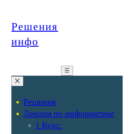
Перейти
к
содержимому
Решения
«Машины должны работать
— Люди должны думать.»
инфо
Девиз компании IBM
Решения
Лекции по информатике
1 Курс: