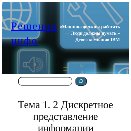
Перейти
к
содержимому
Решения
«Машины должны работать
— Люди должны думать.»
инфо
Девиз компании IBM
Поиск
Тема 1. 2 Дискретное
представление
информации