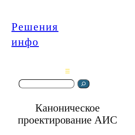
Перейти
к
содержимому
Решения
«Машины должны работать
— Люди должны думать.»
инфо
Девиз компании IBM
Поиск
Каноническое
проектирование АИС