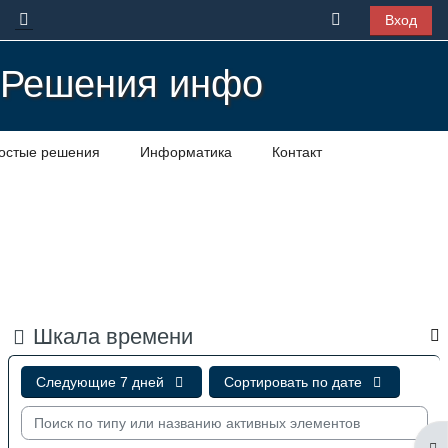
Перейти к основному содержанию
Изменить данн
Вход
Боковая панель
Решения инфо
остые решения
Информатика
Контакт
Блоки
Блоки
Блоки
Блоки
Блоки
Блоки
Блоки
Блоки
Блоки
Блоки
Блоки
Блоки
Блоки
Блоки
Шкала времени
Следующие 7 дней
Сортировать по дате
Поиск по типу или названию активных элементов
От