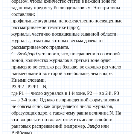
образом, чтобы количество статей в каждой зоне по
заданному предмету было одинаковым. Эти три зоны
составляли:
профильные журналы, непосредственно посвященные
рассматриваемой тематике (ядро);
журналы, частично посвященные заданной области;
журналы, тематика которых весьма далека от
рассматриваемого предмета.
С.
Брэдфорд
установил, что, по сравнению со второй
зоной, количество журналов в третьей зоне будет
примерно во столько раз больше, во сколько раз число
наименований во второй зоне больше, чем в ядре.
Иными словами,
РЗ /Р2 =Р2/Р1 =N,
где Р1 — число журналов в 1-й зоне, Р2 — во 2-й, РЗ
— в 3-й зоне. Однако из приведенной формулировки
не совсем ясно, как определяется число журналов,
образующих ядро, а также чему равна величина N. На
эти вопросы и позволяет ответить анализ свойств
ранговых распределений (например,
Зипфа
или
Вейбулла).