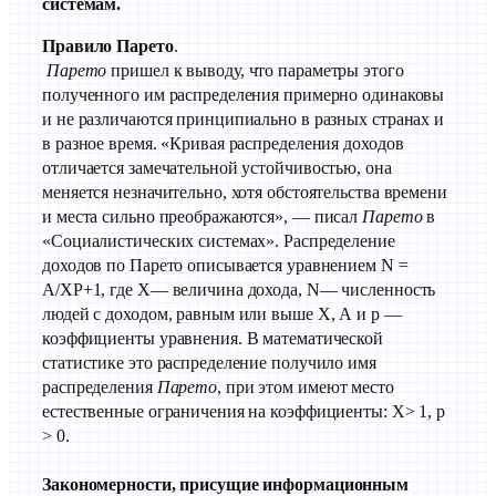
системам.
Правило Парето
.
Парето
пришел к выводу, что параметры этого
полученного им распределения примерно одинаковы
и не различаются принципиально в разных странах и
в разное время. «Кривая распределения доходов
отличается замечательной устойчивостью, она
меняется незначительно, хотя обстоятельства времени
и места сильно преображаются», — писал
Парето
в
«Социалистических системах». Распределение
доходов по Парето описывается уравнением N =
A/XP+1, где X— величина дохода, N— численность
людей с доходом, равным или выше X, А и р —
коэффициенты уравнения. В математической
статистике это распределение получило имя
распределения
Парето
, при этом имеют место
естественные ограничения на коэффициенты: Х> 1, р
> 0.
Закономерности, присущие информационным