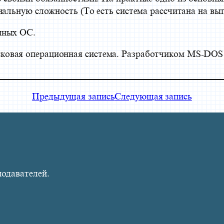
нальную сложность (То есть система рассчитана на в
нных ОС.
овая операционная система. Разработчиком MS-DOS я
Предыдущая запись
Следующая запись
подавателей.