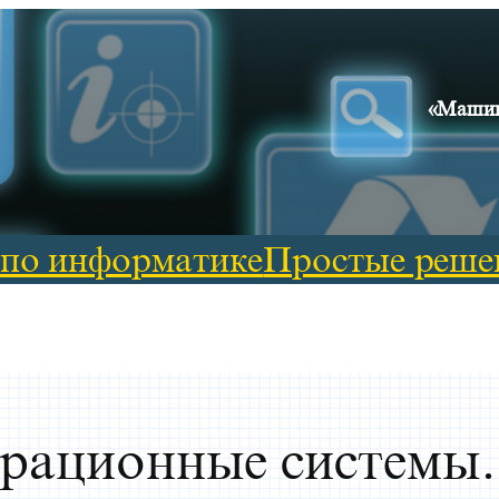
«Машин
 по информатике
Простые реше
перационные системы