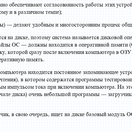
о обеспечивают согласованность работы этих устрой
му и в различном темпе);
ты) — делают удобным и многосторонним процесс общ
я на диске, поэтому система называется дисковой оп
айлы ОС — должны находится в оперативной памяти (О
у, которой сразу после включения компьютера в ОЗУ н
перативную память.
компьютера находится постоянное запоминающее устр
чтения), в котором содержатся программы тестирован
ым импульсом тока при включении компьютера. На это
ачале диска) очень небольшой программы — загрузчик
к, в свою очередь, ищет на диске базовый модуль ОС