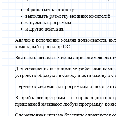
обращаться к каталогу;
выполнять разметку внешних носителей;
запускать программы;
и другие действия.
Анализ и исполнение команд пользователя, вкл
командный процессор ОС.
Важным классом системных программ являются
Для управления внешними устройствами компь
устройств образуют в совокупности базовую си
Нередко к системным программам относят анти
Второй класс программ – это прикладные прогр
прикладной называют любую программу, позв
Операционная система блестяще справляется с