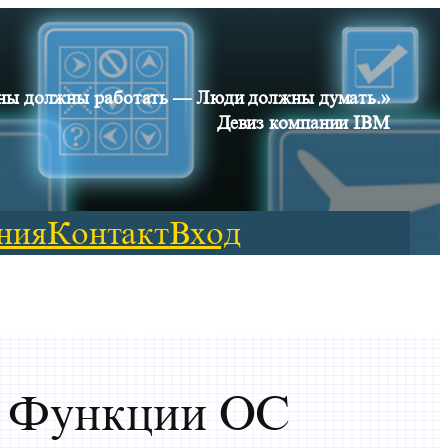
ы должны работать — Люди должны думать.»
Девиз компании IBM
ния
Контакт
Вход
. Функции ОС