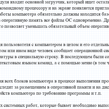
дуля входит основной загрузчик, который ищет остал
командному процессору и на экране появляется пригл
работы компьютера обязательно должны находится ба
в оперативную память все файлы ОС одновременно. Др
то позволяет уменьшать обязательный объем оператив
ия пользователя с компьютером в целом и его отдельн
том или ином виде человек сообщает операционной си
виатуры в специальную строку. В последующем были 
 текстовым языком команд, а с помощью меню (в том 
ия всех блоков компьютера в процессе выполнения пр
и следит за размещением в оперативной памяти и на д
ойств компьютера по требованию программы и т.п.
ых системных работ, которые бывает необходимо выпо