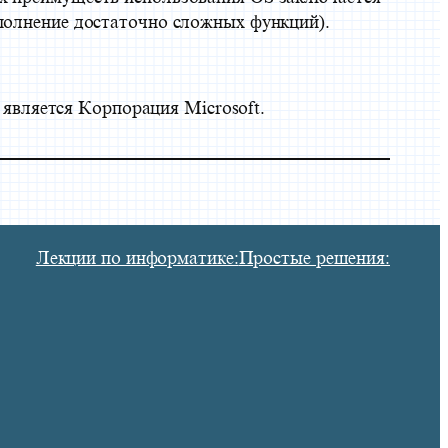
ыполнение достаточно сложных функций).
вляется Корпорация Microsoft.
Лекции по информатике:
Простые решения: