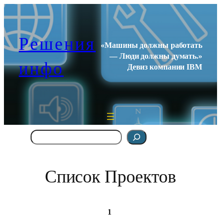
Перейти
к
содержимому
Решения
«Машины должны работать
— Люди должны думать.»
инфо
Девиз компании IBM
Поиск
Список Проектов
1